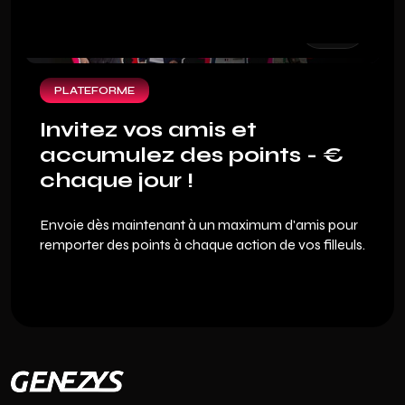
expérience fan inédite où ton expertise sportive
devient ton meilleur atout financier. Pour te
permettre de plonger au cœur de ce jeu de sport
nouvelle génération, nous t'offrons un pack de
bienvenue exclusif.
PLATEFORME
Invitez vos amis et
accumulez des points - €
chaque jour !
Envoie dès maintenant à un maximum d'amis pour
remporter des points à chaque action de vos filleuls.