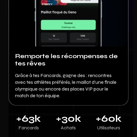
Remporte les récompenses de
tes rêves
Grâce à tes Fancards, gagne des : rencontres
avec tes athlètes préférés, le maillot d’une finale
olympique ou encore des places VIP pour le
match de ton équipe.
+
63
k
+
30
k
+
60
k
Fancards
Achats
Utilisateurs