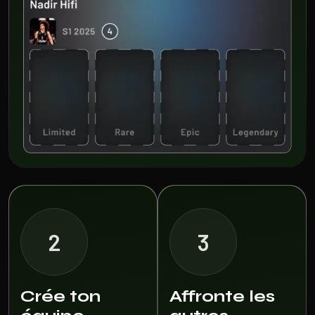
2
3
Crée ton
Affronte les