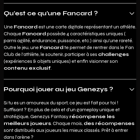
Qu’est ce qu’une Fancard ?
Une
Fancard
est une carte digitale représentant un athlète.
Chaque
Fancard
possède 4 caractéristiques uniques (
parmi agilité, endurance, puissance, etc.) ainsi qu'une rareté.
Outre le jeu, une
Fancard
te permet de rentrer dans le Fan
Club de l'athlète, le soutenir, participer à ses
challenges
(expériences & objets uniques) et enfin visionner son
contenu exclusif
.
Pourquoi jouer au jeu Genezys ?
Si tu es un amoureux du sport, ce jeu est fait pour toi !
Suffisant ? En plus de cela et d'un gameplay unique et
stratégique, Genezys Fantasy
récompense les
meilleurs joueurs
. Chaque mois,
des récompenses
sont distribués aux joueurs les mieux classés. Prêt à entrer
dans l'arène ?