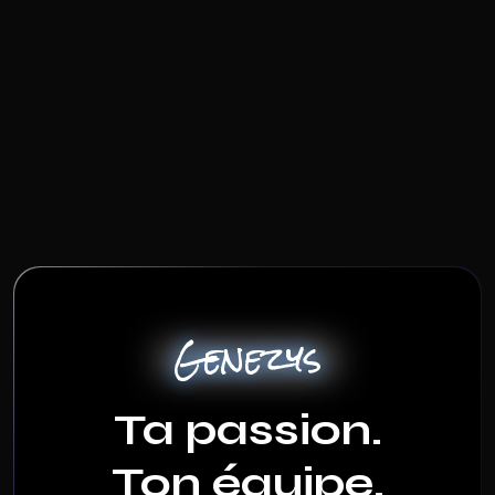
Genezys
Ta passion.
Ton équipe.