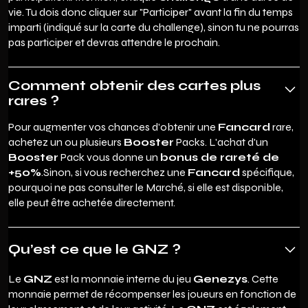
vie. Tu dois donc cliquer sur "Participer" avant la fin du temps
imparti (indiqué sur la carte du challenge), sinon tu ne pourras
pas participer et devras attendre le prochain.
Comment obtenir des cartes plus
rares ?
Pour augmenter vos chances d'obtenir une
Fancard
rare,
achetez un ou plusieurs
Booster
Packs. L'achat d'un
Booster
Pack vous donne un
bonus de rareté de
+50%
.Sinon, si vous recherchez une
Fancard
spécifique,
pourquoi ne pas consulter le Marché, si elle est disponible,
elle peut être achetée directement.
Qu’est ce que le GNZ ?
Le
GNZ
est la monnaie interne du jeu
Genezys
. Cette
monnaie permet de récompenser les joueurs en fonction de