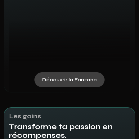
Découvrir la Fanzone
Les gains
Transforme ta passion en
récompenses.