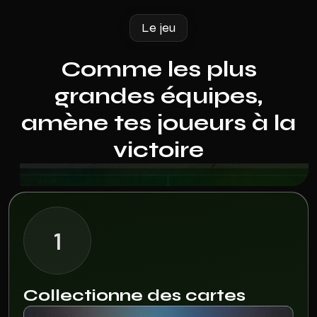
Le jeu
Comme les plus
grandes équipes,
amène tes joueurs à la
victoire
1
Collectionne des cartes