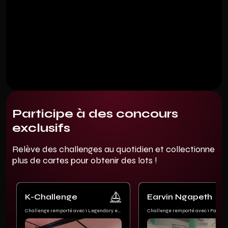
Participe à des concours
exclusifs
Relève des challenges au quotidien et collectionne
plus de cartes pour obtenir des lots !
K-Challenge
Earvin Ngapeth
Challenge remporté avec 1 Legendary et 2 Epic