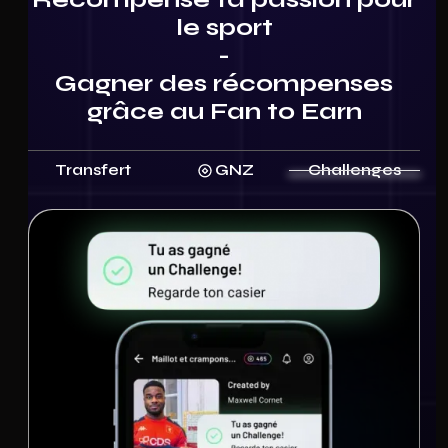
le sport
-
Gagner des récompenses
grâce au Fan to Earn
Transfert
GNZ
Challenges