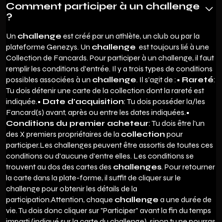
Comment participer à un challenge
?
Un
challenge
est créé par un athlète, un club ou par la
plateforme Genezys. Un
challenge
est toujours lié à une
Collection de Fancards. Pour participer à un challenge, il faut
remplir les conditions d'entrée. Il y a trois types de conditions
possibles associées à un
challenge
. Il s'agit de :•
Rareté
:
Tu dois détenir une carte de la collection dont la rareté est
indiquée.•
Date d'acquisition
: Tu dois posséder la/les
Fancard(s) avant, après ou entre les dates indiquées.•
Conditions du premier acheteur
: Tu dois être l'un
des X premiers propriétaires de la
collection
pour
participer.Les challenges peuvent être assortis de toutes ces
conditions ou d'aucune d'entre elles. Les conditions se
trouvent au dos des cartes des
challenges
. Pour retourner
la carte dans la plate-forme, il suffit de cliquer sur le
challenge pour obtenir les détails de la
participation.Attention, chaque
challenge
a une durée de
vie. Tu dois donc cliquer sur "Participer" avant la fin du temps
imparti (indiqué sur la carte du challenge), sinon tu ne pourras