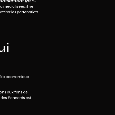
eprésentent 90 %
eu médiatisées, il ne
tirer les partenariats.
ui
odèle économique
tons aux fans de
e des Fancards est