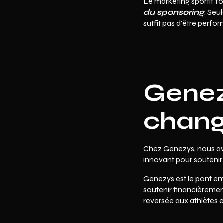
Le marketing sportif f
du sponsoring
. Seu
suffit pas d'être perfo
Genez
chang
Chez
Genezys
, nous a
innovant pour soutenir 
Genezys est le pont ent
soutenir financièrement
reversée aux athlètes et