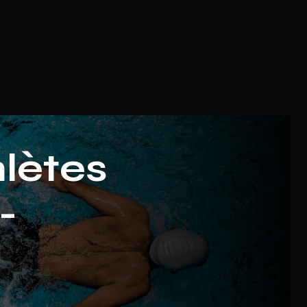
hlètes
-