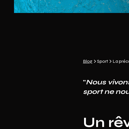
Blog
Sport
La préca
"
Nous vivons
sport ne nou
Un rê