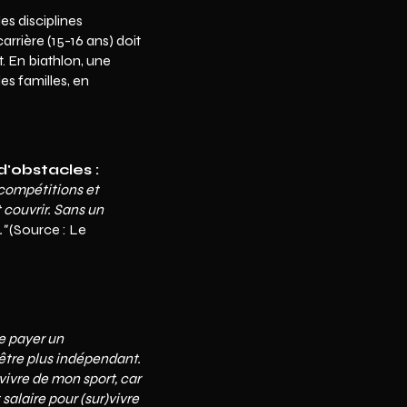
es disciplines
rrière (15-16 ans) doit
. En biathlon, une
s familles, en
d'obstacles :
 compétitions et
 couvrir. Sans un
."
(Source : Le
me payer un
être plus indépendant.
vivre de mon sport, car
salaire pour (sur)vivre