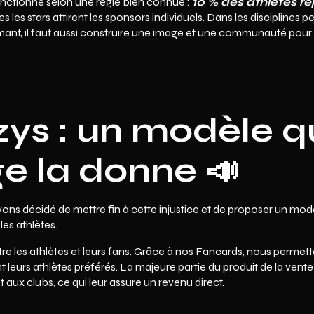
onctionne selon une règle bien connue :
10 % des athlètes r
les les stars attirent les sponsors individuels. Dans les disciplines p
rmant, il faut aussi construire une image et une communauté pour at
ys : un modèle q
e la donne 📣
vons décidé de mettre fin à cette injustice et de proposer un m
les athlètes.
re les athlètes et leurs fans. Grâce à nos Fancards, nous permet
 leurs athlètes préférés. La majeure partie du produit de la vent
 aux clubs, ce qui leur assure un revenu direct.