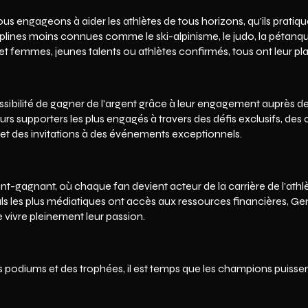
 engageons à aider les athlètes de tous horizons, qu'ils pratique
plines moins connues comme le ski-alpinisme, le judo, la pétanque,
t femmes, jeunes talents ou athlètes confirmés, tous ont leur pl
ssibilité de gagner de l'argent grâce à leur engagement auprès de 
eurs supporters les plus engagés à travers des défis exclusifs, de
 et des invitations à des événements exceptionnels.
-gagnant, où chaque fan devient acteur de la carrière de l'athlèt
 les plus médiatiques ont accès aux ressources financières, Gen
de vivre pleinement leur passion.
 podiums et des trophées, il est temps que les champions puisse