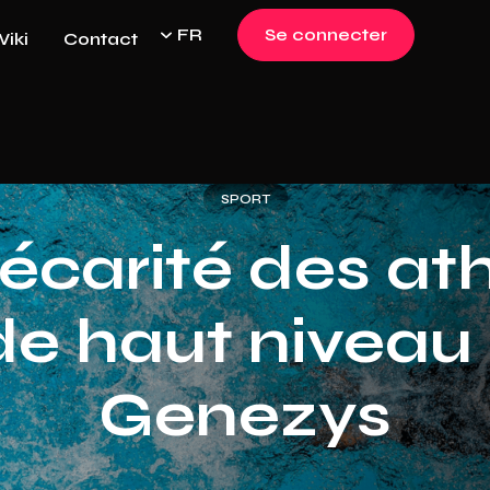
FR
Se connecter
iki
Contact
Log in
SPORT
écarité des at
de haut niveau 
Genezys