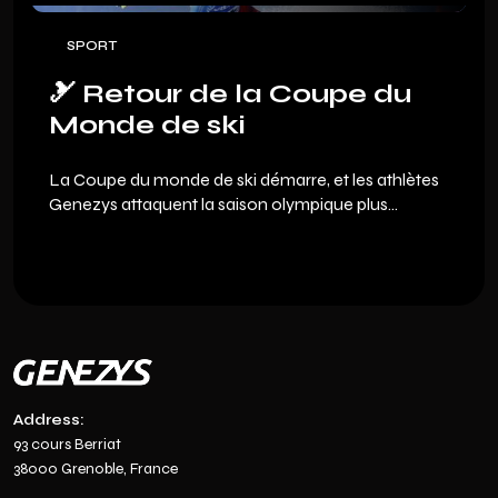
nouvelle génération, nous t'offrons un pack de
bienvenue exclusif.
SPORT
🎿 Retour de la Coupe du
Monde de ski
La Coupe du monde de ski démarre, et les athlètes
Genezys attaquent la saison olympique plus
déterminés que jamais.
Address:
93 cours Berriat
38000 Grenoble, France