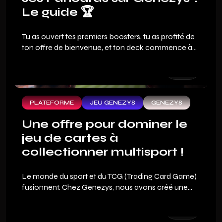
Le guide 🏆
Tu as ouvert tes premiers boosters, tu as profité de
ton offre de bienvenue, et ton deck commence à
avoir de l'allure. Mais la vraie question que tout fan
de sport se pose en arrivant sur Genezys : comment
on gagne ?
PLATEFORME
JEU GENEZYS
GENEZYS
Une offre pour dominer le
jeu de cartes à
collectionner multisport !
Le monde du sport et du TCG (Trading Card Game)
fusionnent. Chez Genezys, nous avons créé une
expérience fan inédite où ton expertise sportive
devient ton meilleur atout financier. Pour te
permettre de plonger au cœur de ce jeu de sport