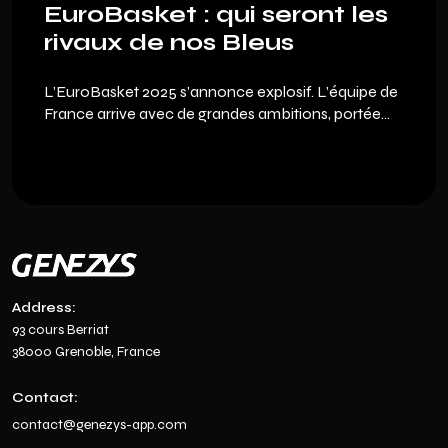
EuroBasket : qui seront les
rivaux de nos Bleus
L’EuroBasket 2025 s’annonce explosif. L’équipe de
France arrive avec de grandes ambitions, portée
par ses cadres et de jeunes talents comme Nadir
Hifi, mais la concurrence européenne est
redoutable. Voici un tour d’horizon des nations à
surveiller… et comment vivre cette compétition
autrement grâce à Genezys, le jeu de cartes à
collectionner multisport.
Address:
93 cours Berriat
38000 Grenoble, France
Contact:
contact@genezys-app.com