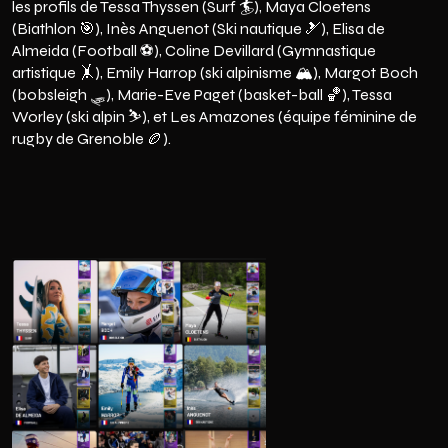
les profils de
Tessa Thyssen
(Surf 🏄),
Maya Cloetens
(Biathlon 🎯),
Inès Anguenot
(Ski nautique 🎿),
Elisa de
Almeida
(Football ⚽),
Coline Devillard
(Gymnastique
artistique 🤸),
Emily Harrop
(ski alpinisme 🏔️),
Margot Boch
(bobsleigh 🛷),
Marie-Eve Paget
(basket-ball 🏀),
Tessa
Worley
(ski alpin ⛷️), et
Les Amazones
(équipe féminine de
rugby de Grenoble 🏉).