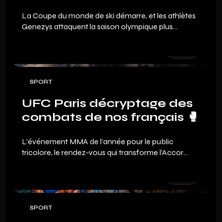
La Coupe du monde de ski démarre, et les athlètes
Genezys attaquent la saison olympique plus
déterminés que jamais.
SPORT
UFC Paris décryptage des
combats de nos français 🥊
L’événement MMA de l’année pour le public
tricolore, le rendez-vous qui transforme l’Accor
Arena en volcan. Même si la carte n’est pas la plus
fournie qu’on ait connue à Paris, elle reste bourrée
de combats excitants et d’occasions pour nos
fighters de briller devant leur public.
SPORT