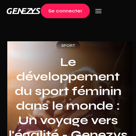
Se connecter
Log in
SPORT
Le
développement
du sport féminin
dans le monde :
Un voyage vers
l'égalité - Genezys