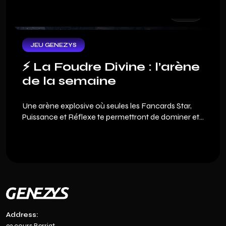
devient ton meilleur atout financier. Pour te
permettre de plonger au cœur de ce jeu de sport
nouvelle génération, nous t'offrons un pack de
bienvenue exclusif.
JEU GENEZYS
⚡️ La Foudre Divine : l’arène
de la semaine
Une arène explosive où seules les Fancards Star,
Puissance et Réflexe te permettront de dominer et
viser les meilleures récompenses.
Address:
93 cours Berriat