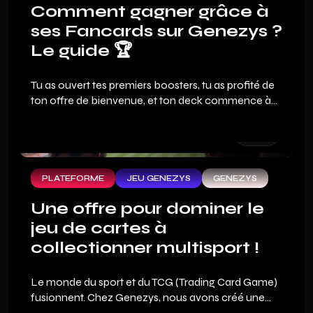
Comment gagner grâce à
ses Fancards sur Genezys ?
Le guide 🏆
Tu as ouvert tes premiers boosters, tu as profité de
ton offre de bienvenue, et ton deck commence à
avoir de l'allure. Mais la vraie question que tout fan
de sport se pose en arrivant sur Genezys : comment
on gagne ?
PLATEFORME
JEU GENEZYS
GENEZYS
Une offre pour dominer le
jeu de cartes à
collectionner multisport !
Le monde du sport et du TCG (Trading Card Game)
fusionnent. Chez Genezys, nous avons créé une
expérience fan inédite où ton expertise sportive